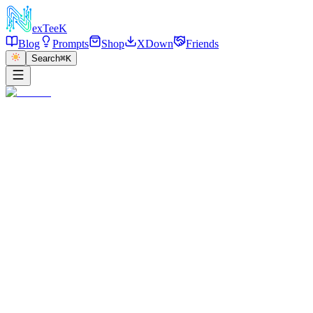
exT
eeK
Blog
Prompts
Shop
XDown
Friends
Search
⌘K
←
返回
表情学习：劳资蜀到山
2026/01/08
·
参考链接